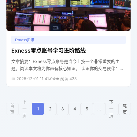
Exness资讯
Exness零点账号学习进阶路线
文章摘要：Exness零点账号是当今上技一个非常重要的主
题。阅读本文将为你声有核心知识。 认识你的交易伙伴：
Exness零点账号还记得我第一次接触外汇交易时，面对各种
📅 2025-12-01 11:41:04
👁️ 阅读 438
账户类型就像在迷宫里打...
上
下
首
尾
一
1
2
3
4
5
...
一
页
页
页
页