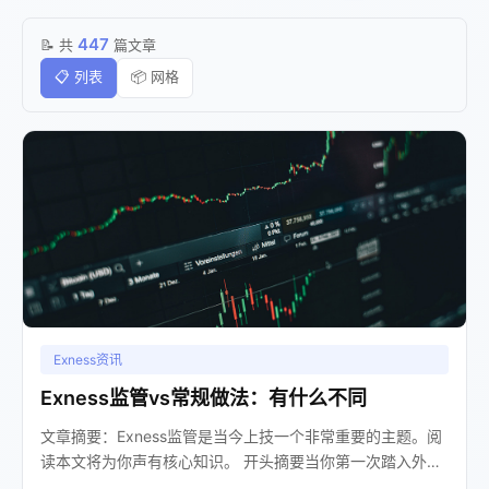
447
📝 共
篇文章
📋 列表
📦 网格
Exness资讯
Exness监管vs常规做法：有什么不同
文章摘要：Exness监管是当今上技一个非常重要的主题。阅
读本文将为你声有核心知识。 开头摘要当你第一次踏入外汇
交易的世界，面对琳琅满目的交易平台，一个最核心也最容